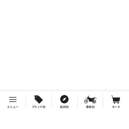
メニュー
ブランド別
目的別
車両別
カート
お支払について