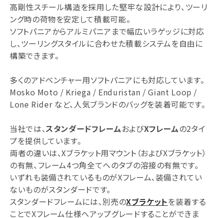
高剛性スチール構造を採用した堅牢な設計により、ツーリ
ング時の荷物を安定して積載可能。
ソフトパニアからアルミパニアまで幅広いラゲッジに対応
し、ツーリングスタイルに合わせた積載システムを自由に
構築できます。
多くのアドベンチャー用ソフトパニアにも対応しています。
Mosko Moto / Kriega / Enduristan / Giant Loop /
Lone Rider など、人気ブランドのバッグを装着可能です。
当社では、
スタンダードフレーム
および
Xフレーム
の2タイ
プを提供しています。
両者の違いは、Xブラケット用マウント（およびXブラケット）
の有無、フレーム4つ角全てへのタブの溶接の有無です。
いずれも装備されているものがXフレーム、装備されてい
ないものがスタンダードです。
スタンダードフレームには、別売の
Xブラケット
を装着する
ことでXフレーム仕様へアップグレードすることができま