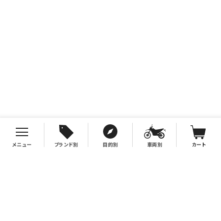
メニュー
ブランド別
目的別
車両別
カート
お支払について