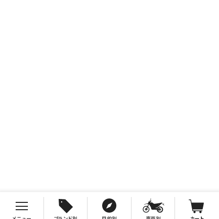
メニュー
ブランド別
目的別
車両別
カート