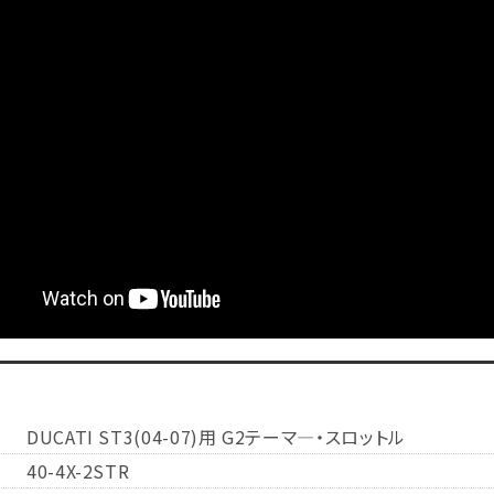
DUCATI ST3(04-07)用 G2テーマ―・スロットル
40-4X-2STR