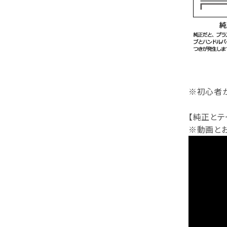
※初心者か
【純正とテ
※動画と