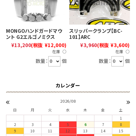
MONGOハンドガードマウ
スリッパークランプ【BC-
ント G2エルゴノミクス
101】ARC
¥13,200
(税抜 ¥12,000)
¥3,960
(税抜 ¥3,600)
在庫 ○
在庫 ○
数量：
個
数量：
個
2026/08
日
月
火
水
木
金
土
1
2
3
4
5
6
7
8
9
10
11
12
13
14
15