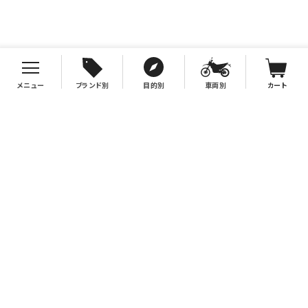
メニュー
ブランド別
目的別
車両別
カート
お支払について
クレジットカード決済、代金引換、銀行振込（先払い）がご利用いただけます。
※代金引換をご利用の際は、2万円（税別）以上お買い上げの場合手数料無
料。2万円（税別）未満の場合は330円別途手数料を別途頂戴致します。
※銀行振込手数料はお客様負担となりますので、あらかじめご了承下さい。
送料について