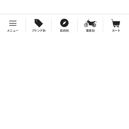
メニュー
ブランド別
目的別
車両別
カート
お支払について
クレジットカード決済、代金引換、銀行振込（先払い）がご利用いただけます。
※代金引換をご利用の際は、2万円（税別）以上お買い上げの場合手数料無
料。2万円（税別）未満の場合は330円別途手数料を別途頂戴致します。
※銀行振込手数料はお客様負担となりますので、あらかじめご了承下さい。
送料について