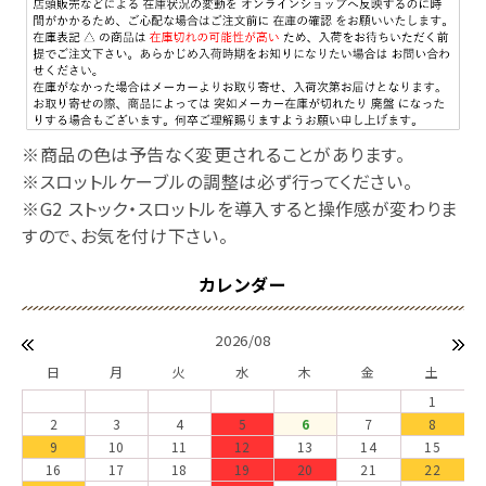
※商品の色は予告なく変更されることがあります。
※スロットルケーブルの調整は必ず行ってください。
※G2 ストック・スロットルを導入すると操作感が変わりま
すので、お気を付け下さい。
2026/08
日
月
火
水
木
金
土
1
2
3
4
5
6
7
8
9
10
11
12
13
14
15
16
17
18
19
20
21
22