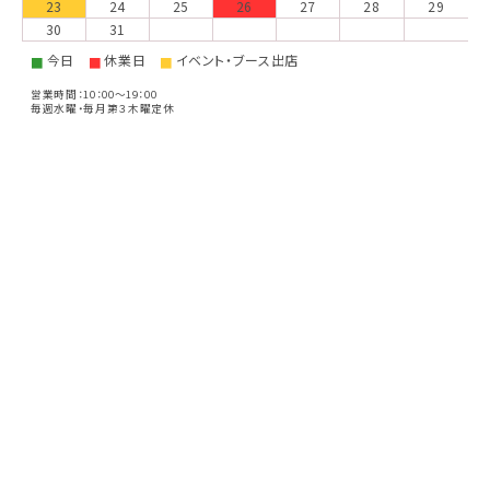
23
24
25
26
27
28
29
30
31
今日
休業日
イベント・ブース出店
■
■
■
営業時間：10：00～19：00
毎週水曜・毎月第３木曜定休