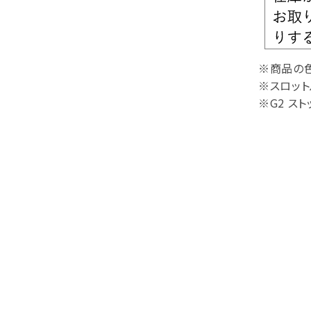
※商品の
※スロット
※G2 ス