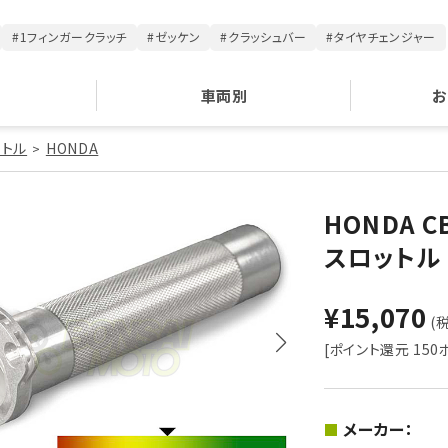
#1フィンガークラッチ
#ゼッケン
#クラッシュバー
#タイヤチェンジャー
車両別
お
ットル
HONDA
HONDA C
スロットル
¥15,070
(税
[ポイント還元 150
メーカー：