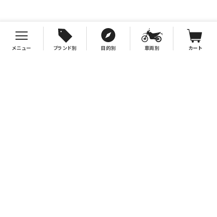
メニュー
ブランド別
目的別
車両別
カート
お支払について
クレジットカード決済、代金引換、銀行振込（先払い）がご利用いただけます。
※代金引換をご利用の際は、2万円（税別）以上お買い上げの場合手数料無
料。2万円（税別）未満の場合は330円別途手数料を別途頂戴致します。
※銀行振込手数料はお客様負担となりますので、あらかじめご了承下さい。
送料について