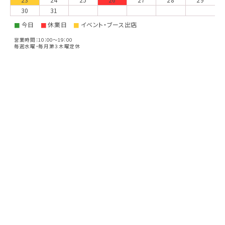
30
31
今日
休業日
イベント・ブース出店
■
■
■
営業時間：10：00～19：00
毎週水曜・毎月第３木曜定休