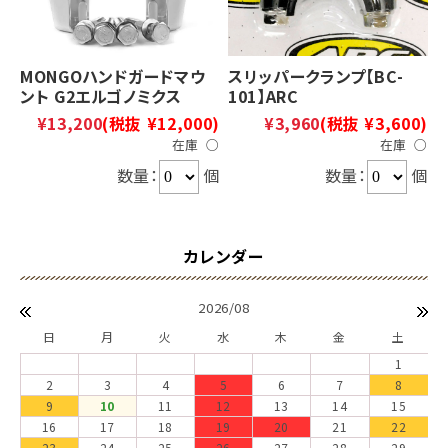
MONGOハンドガードマウ
スリッパークランプ【BC-
ント G2エルゴノミクス
101】ARC
¥13,200
(税抜 ¥12,000)
¥3,960
(税抜 ¥3,600)
在庫 ○
在庫 ○
数量：
個
数量：
個
2026/08
日
月
火
水
木
金
土
1
2
3
4
5
6
7
8
9
10
11
12
13
14
15
16
17
18
19
20
21
22
23
24
25
26
27
28
29