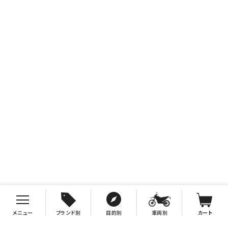
メニュー
ブランド別
目的別
車両別
カート
お支払について