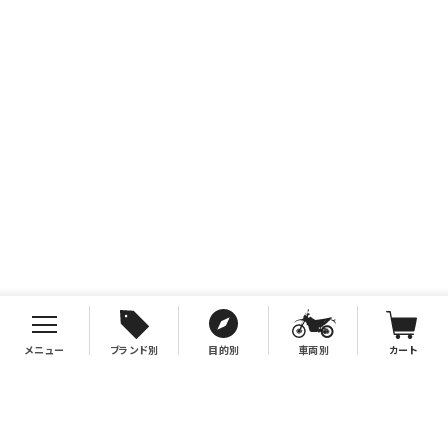
メニュー
ブランド別
目的別
車両別
カート
お支払について