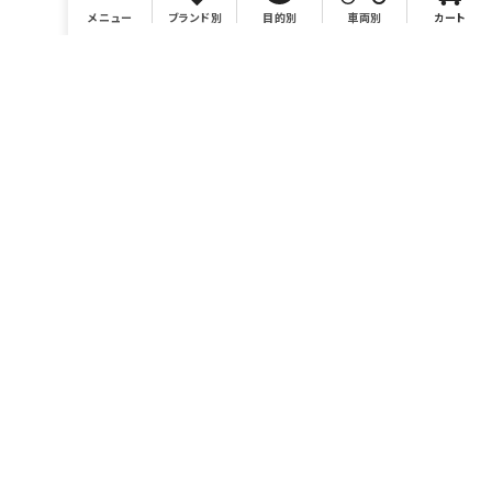
メニュー
ブランド別
目的別
車両別
カート
店舗情報
有限会社BONSAI
https://bonsaimoto.jp
電話番号 046-259-7980
営業時間 10：00～19：00
休業日 毎週水曜および毎月第3木曜、イベント時他。カレンダ
ーをご参照ください。
お問い合わせ sales@bonsaimoto.jp
〒243-0002
神奈川県厚木市元町18-20