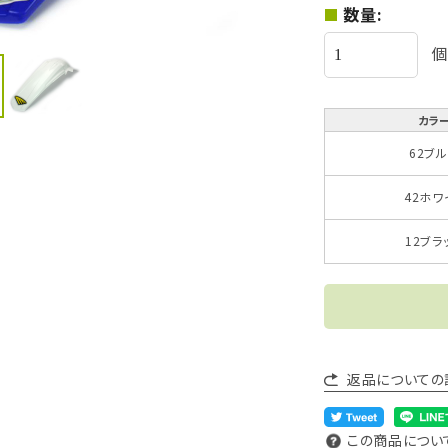
数量:
個
カラ
62ブ
42ホワ
12ブラ
返品についての
この商品につい