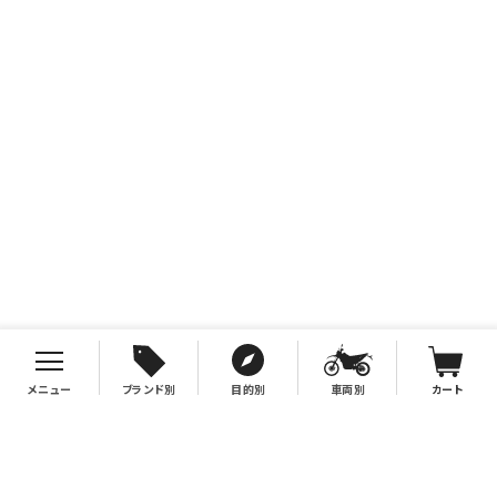
メニュー
ブランド別
目的別
車両別
カート
お支払について