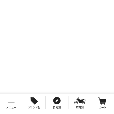
メニュー
ブランド別
目的別
車両別
カート
お支払について