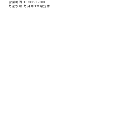
営業時間：10：00～19：00
毎週水曜・毎月第３木曜定休