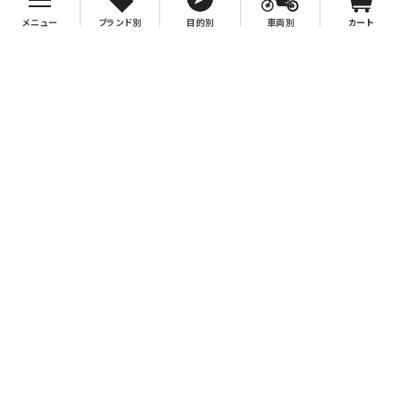
メニュー
ブランド別
目的別
車両別
カート
お支払について
クレジットカード決済、代金引換、銀行振込（先払い）がご利用いただけます。
※代金引換をご利用の際は、2万円（税別）以上お買い上げの場合手数料無
料。2万円（税別）未満の場合は330円別途手数料を別途頂戴致します。
※銀行振込手数料はお客様負担となりますので、あらかじめご了承下さい。
送料について