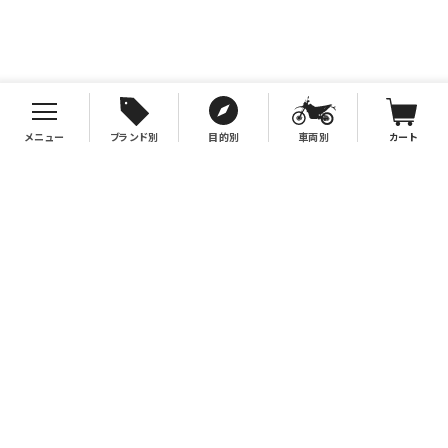
メニュー
ブランド別
目的別
車両別
カート
お支払について
クレジットカード決済、代金引換、銀行振込（先払い）がご利用いただけます。
※代金引換をご利用の際は、2万円（税別）以上お買い上げの場合手数料無
料。2万円（税別）未満の場合は330円別途手数料を別途頂戴致します。
※銀行振込手数料はお客様負担となりますので、あらかじめご了承下さい。
送料について