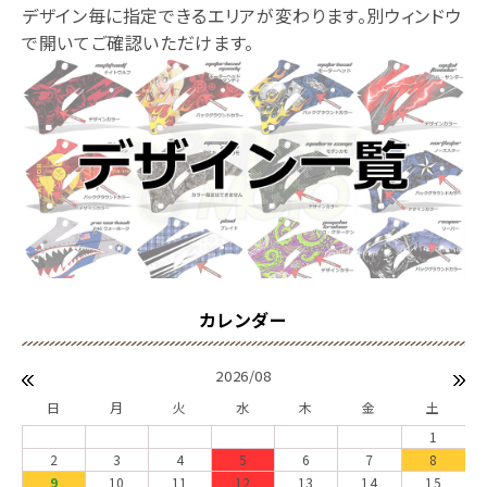
デザイン毎に指定できるエリアが変わります。別ウィンドウ
で開いてご確認いただけます。
2026/08
日
月
火
水
木
金
土
1
2
3
4
5
6
7
8
9
10
11
12
13
14
15