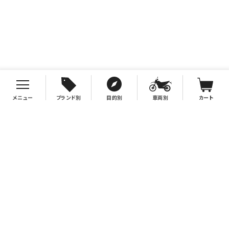
メニュー
ブランド別
目的別
車両別
カート
お支払について
クレジットカード決済、代金引換、銀行振込（先払い）がご利用いただけます。
※代金引換をご利用の際は、2万円（税別）以上お買い上げの場合手数料無
料。2万円（税別）未満の場合は330円別途手数料を別途頂戴致します。