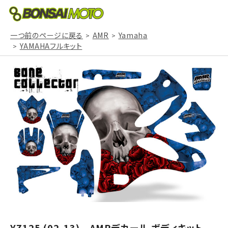
一つ前のページに戻る
AMR
Yamaha
YAMAHAフルキット
YZ125 (02-13) AMRデカール ボディキット