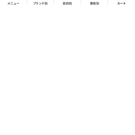
メニュー
ブランド別
目的別
車両別
カート
お支払について
クレジットカード決済、代金引換、銀行振込（先払い）がご利用いただけます。
※代金引換をご利用の際は、2万円（税別）以上お買い上げの場合手数料無
料。2万円（税別）未満の場合は330円別途手数料を別途頂戴致します。
※銀行振込手数料はお客様負担となりますので、あらかじめご了承下さい。
送料について
2万円（税別）以上で送料無料、2万円（税別）未満で一律770円（商品により