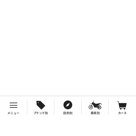
メニュー
ブランド別
目的別
車両別
カート
お支払について