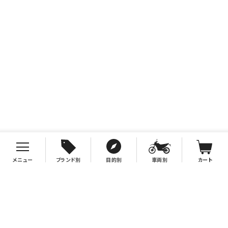
メニュー
ブランド別
目的別
車両別
カート
お支払について