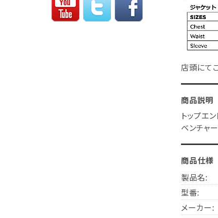
店頭にてご
商品説明
トップエン
ベンチャ
商品仕様
製品名:
型番:
メーカー: