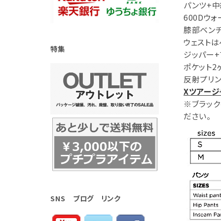
パンツ+中
600Dウ
膝部ベン
ウェスト
特集
ジッパー+
ポケット2
反射プリン
Xツアージ
※ブラック
ださい。
SNS ブログ リンク