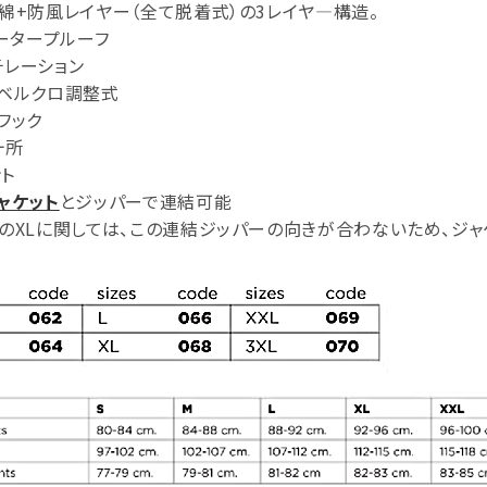
綿+防風レイヤー（全て脱着式）の3レイヤ―構造。
ォータープルーフ
チレーション
はベルクロ調整式
フック
ヶ所
ト
ャケット
とジッパーで連結可能
のXLに関しては、この連結ジッパーの向きが合わないため、ジ