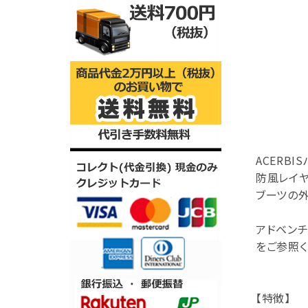
ACERBI
防風レイ
ブーツの外
アドベン
をご参照く
【特徴】