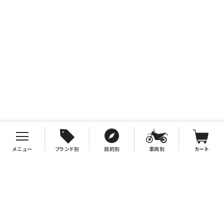
メニュー
ブランド別
目的別
車両別
カート
お支払について