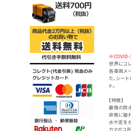
※COVI
世界にコレ
各車両メ
た、シート
ト。
【特徴】
最強の防
非常に破れ
水や泥をか
カマボコ形