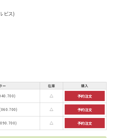
ェルビス)
ラー
在庫
購入
40.700)
△
60.700)
△
90.700)
△