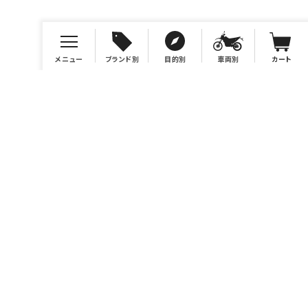
メニュー
ブランド別
目的別
車両別
カート
店舗情報
有限会社BONSAI
https://bonsaimoto.jp
電話番号 046-259-7980
営業時間 10：00～19：00
休業日 毎週水曜および毎月第3木曜、イベント時他。カレンダ