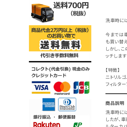
洗車時には
今までは
も買い替
しかし、
ッチします
【特徴】
ニトリルゴ
フィルター
商品説明
洗車時に
したが、
ルターカ