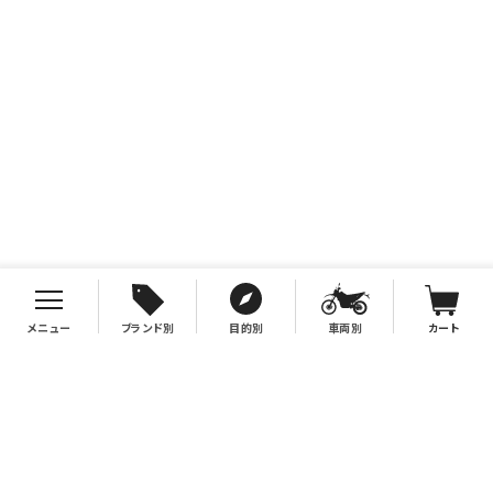
メニュー
ブランド別
目的別
車両別
カート
お支払について