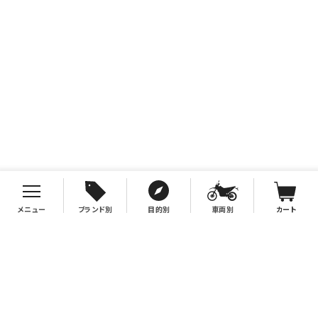
メニュー
ブランド別
目的別
車両別
カート
お支払について