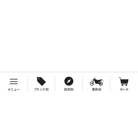
メニュー
ブランド別
目的別
車両別
カート
お支払について