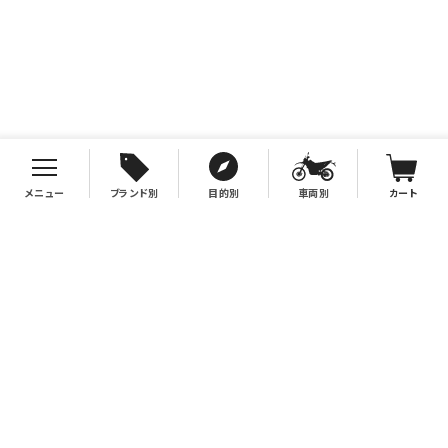
メニュー
ブランド別
目的別
車両別
カート
お支払について
クレジットカード決済、代金引換、銀行振込（先払い）がご利用いただけます。
※代金引換をご利用の際は、2万円（税別）以上お買い上げの場合手数料無
料。2万円（税別）未満の場合は330円別途手数料を別途頂戴致します。