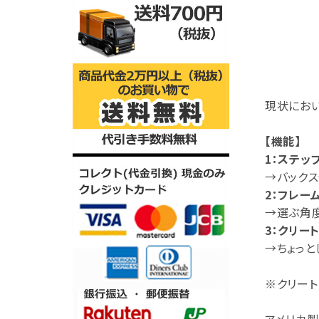
現状にお
【機能】
1：ステッ
→バックス
2：フレー
→選ぶ角度
3：クリー
→ちょっと
※クリート