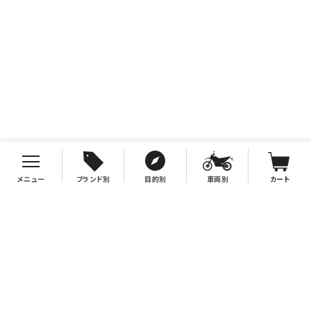
メニュー
ブランド別
目的別
車両別
カート
お支払について