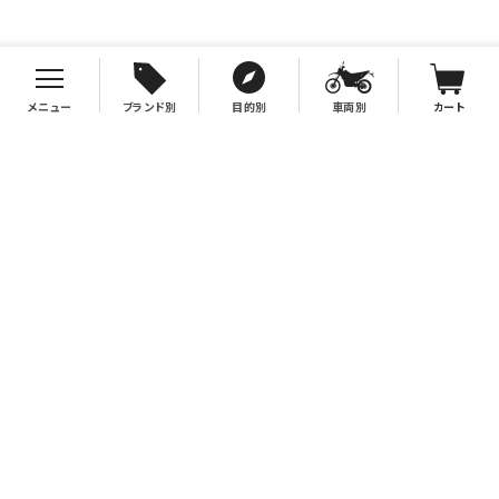
メニュー
ブランド別
目的別
車両別
カート
お支払について
クレジットカード決済、代金引換、銀行振込（先払い）がご利用いただけます。
※代金引換をご利用の際は、2万円（税別）以上お買い上げの場合手数料無
料。2万円（税別）未満の場合は330円別途手数料を別途頂戴致します。
※銀行振込手数料はお客様負担となりますので、あらかじめご了承下さい。
送料について