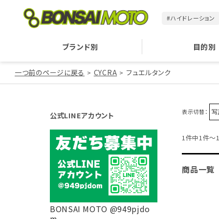
#ハイドレーション
ブランド別
目的別
一つ前のページに戻る
CYCRA
フュエルタンク
表示切替：
公式LINEアカウント
1件中1件～
商品一覧
BONSAI MOTO @949pjdo
m