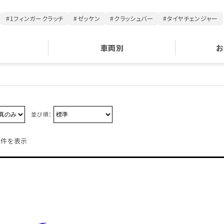
#1フィンガークラッチ
#ゼッケン
#クラッシュバー
#タイヤチェンジャー
車両別
お
並び順：
1件を表示