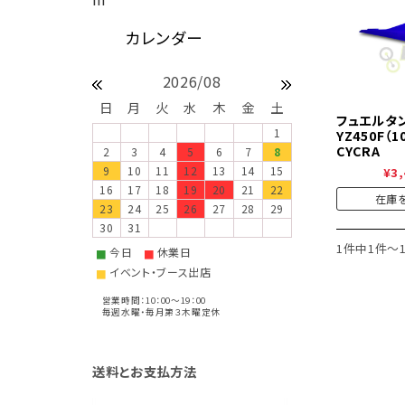
2026/08
日
月
火
水
木
金
土
フュエル
1
YZ450F（
CYCRA
2
3
4
5
6
7
8
9
10
11
12
13
14
15
¥3,
16
17
18
19
20
21
22
在庫
23
24
25
26
27
28
29
30
31
1件中1件～
今日
休業日
■
■
イベント・ブース出店
■
営業時間：10：00～19：00
毎週水曜・毎月第３木曜定休
送料とお支払方法