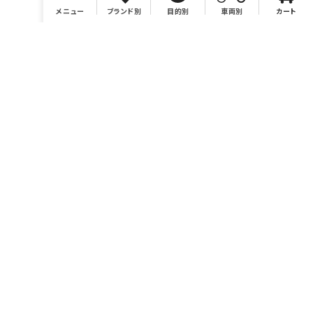
メニュー
ブランド別
目的別
車両別
カート
店舗情報
有限会社BONSAI
https://bonsaimoto.jp
電話番号 046-259-7980
営業時間 10：00～19：00
休業日 毎週水曜および毎月第3木曜、イベント時他。カレンダ
ーをご参照ください。
お問い合わせ sales@bonsaimoto.jp
〒243-0002
神奈川県厚木市元町18-20