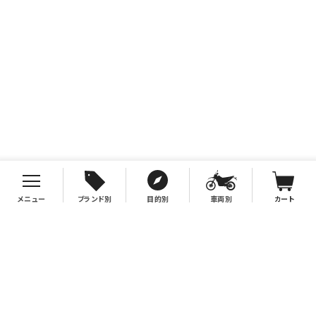
メニュー
ブランド別
目的別
車両別
カート
お支払について