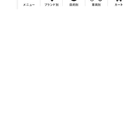
メニュー
ブランド別
目的別
車両別
カート
店舗情報
有限会社BONSAI
https://bonsaimoto.jp
電話番号 046-259-7980
営業時間 10：00～19：00
休業日 毎週水曜および毎月第3木曜、イベント時他。カレンダ
ーをご参照ください。
お問い合わせ sales@bonsaimoto.jp
〒243-0002
神奈川県厚木市元町18-20