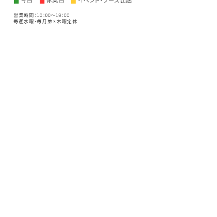
■
■
■
営業時間：10：00～19：00
毎週水曜・毎月第３木曜定休