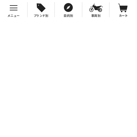
メニュー
ブランド別
目的別
車両別
カート
お支払について
クレジットカード決済、代金引換、銀行振込（先払い）がご利用いただけます。
※代金引換をご利用の際は、2万円（税別）以上お買い上げの場合手数料無
料。2万円（税別）未満の場合は330円別途手数料を別途頂戴致します。
※銀行振込手数料はお客様負担となりますので、あらかじめご了承下さい。
送料について