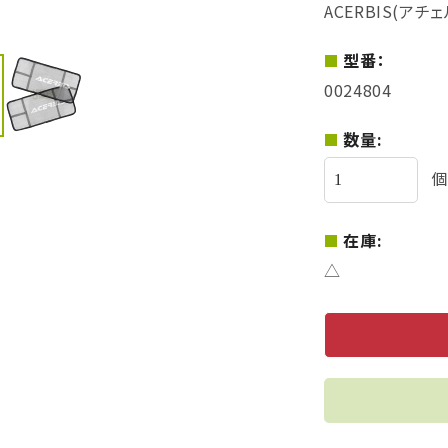
ACERBIS(アチ
型番：
0024804
数量:
個
在庫:
△