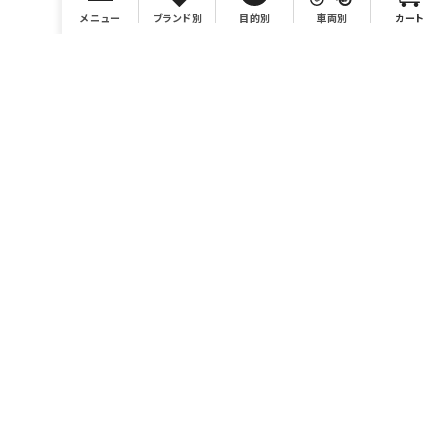
メニュー
ブランド別
目的別
車両別
カート
店舗情報
有限会社BONSAI
https://bonsaimoto.jp
電話番号 046-259-7980
営業時間 10：00～19：00
休業日 毎週水曜および毎月第3木曜、イベント時他。カレンダ
ーをご参照ください。
お問い合わせ sales@bonsaimoto.jp
〒243-0002
神奈川県厚木市元町18-20