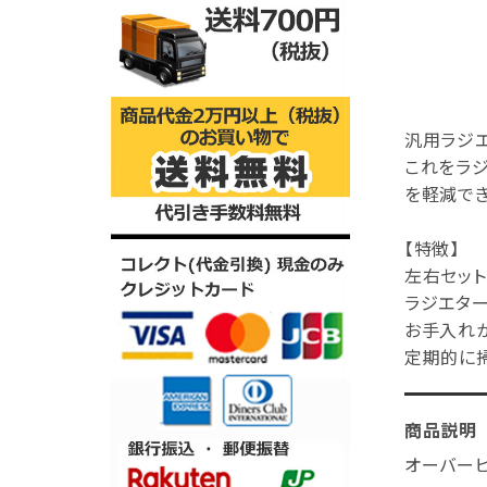
汎用ラジ
これをラ
を軽減でき
【特徴】
左右セット
ラジエタ
お手入れか
定期的に
商品説明
オーバーヒ