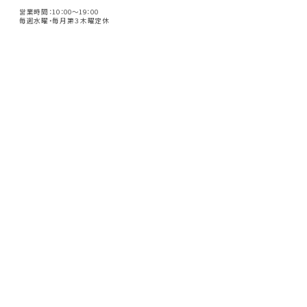
営業時間：10：00～19：00
毎週水曜・毎月第３木曜定休