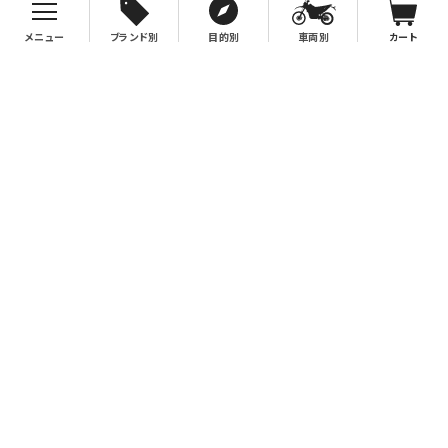
メニュー
ブランド別
目的別
車両別
カート
お支払について
クレジットカード決済、代金引換、銀行振込（先払い）がご利用いただけます。
※代金引換をご利用の際は、2万円（税別）以上お買い上げの場合手数料無
料。2万円（税別）未満の場合は330円別途手数料を別途頂戴致します。
※銀行振込手数料はお客様負担となりますので、あらかじめご了承下さい。
送料について