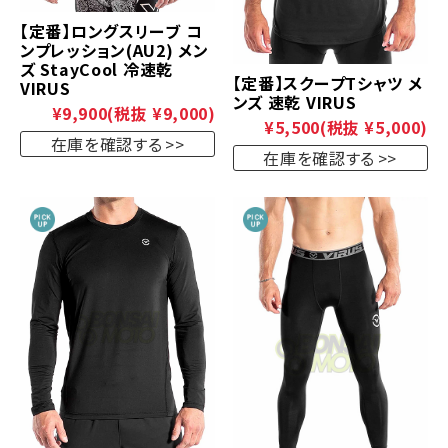
【定番】ロングスリーブ コ
ンプレッション(AU2) メン
ズ StayCool 冷速乾
【定番】スクープTシャツ メ
VIRUS
ンズ 速乾 VIRUS
¥9,900
(税抜 ¥9,000)
¥5,500
(税抜 ¥5,000)
在庫を確認する
在庫を確認する