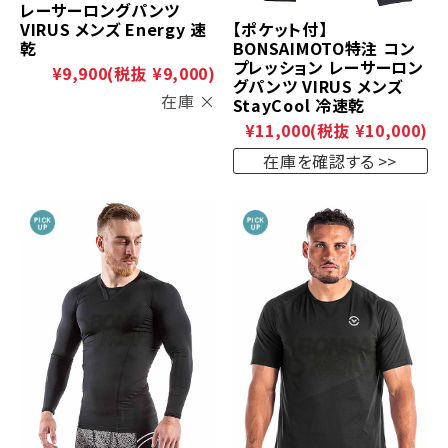
レーサーロングパンツ
【ポケット付】
VIRUS メンズ Energy 速
BONSAIMOTO特注 コン
乾
プレッション レーサーロン
¥9,900
(税抜 ¥9,000)
グパンツ VIRUS メンズ
在庫 ×
StayCool 冷速乾
¥11,000
(税抜 ¥10,000)
在庫を確認する