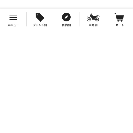
メニュー
ブランド別
目的別
車両別
カート
お支払について
クレジットカード決済、代金引換、銀行振込（先払い）がご利用いただけます。
※代金引換をご利用の際は、2万円（税別）以上お買い上げの場合手数料無
料。2万円（税別）未満の場合は330円別途手数料を別途頂戴致します。
※銀行振込手数料はお客様負担となりますので、あらかじめご了承下さい。
送料について