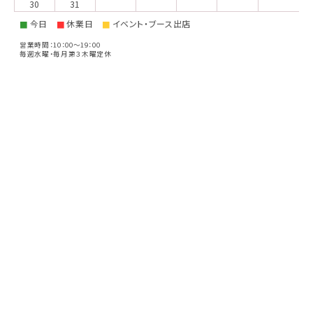
30
31
今日
休業日
イベント・ブース出店
■
■
■
営業時間：10：00～19：00
毎週水曜・毎月第３木曜定休